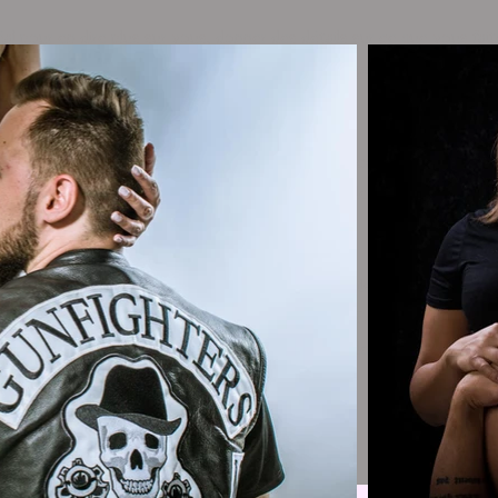
al pour en dire plus sur vous, donner des détails sur ce que vous fai
siteurs veulent en savoir plus sur vous, n'hésitez pas à partager avec
s amical.
iteurs veulent entendre la vôtre. Utilisez cet espace pour ajouter des
ez partager avec vos abonnés. Suscitez l'intérêt de vos visiteurs av
pour personnaliser le contenu et ajoutez des détails pour vos visiteur
 votre parcours professionnel et votre histoire. Expliquez vos valeu
 qui vous rend unique. Ajoutez une photo, une galerie ou une vidéo p