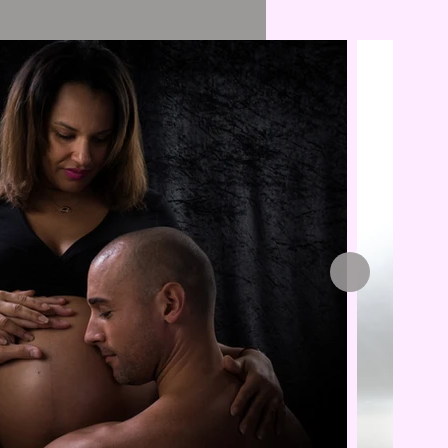
tes et ce que
 vos visiteurs
 infos et des
ec des anecdotes
s. Si vous êtes
rs, votre
our susciter