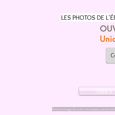
LES PHOTOS DE L'ÉR
OUV
Uniq
TARIFS
Toutes les images de ce site sont soumises aux lois rela