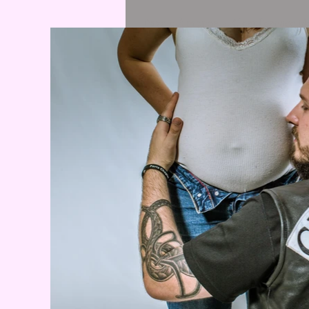
Page « À propos ». C’est l’espace idé
vous proposez sur votre site. Vos vi
des anecdotes et rendre ce texte plu
Chaque site a une histoire et vos vis
détails personnels que vous souhait
et de courtes histoires. ​
Double-cliquez sur la zone de texte 
une entreprise, vous pouvez partager
engagement envers les clients et ce
l'intérêt de vos visiteurs.