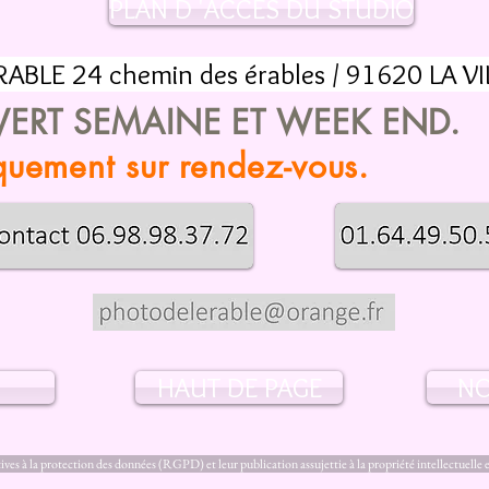
PLAN D 'ACCES DU STUDIO
ABLE 24 chemin des érables / 91620 LA V
ERT SEMAINE ET WEEK END.
uement sur rendez-vous.
HAUT DE PAGE
NO
tives à la protection des données (RGPD) et leur publication assujettie à la propriété intellectuelle 