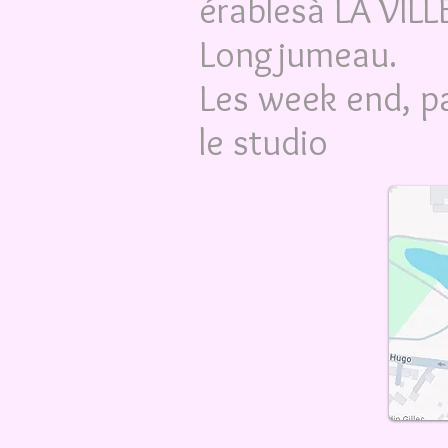
érables
à LA VIL
Longjumeau.
Les week end, p
le studio