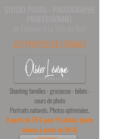
STUDIO PHOTO - PHOTOGRAPHE
PROFESSIONNEL
en Essonne à La Ville du Bois
LES PHOTOS DE L'ÉRABLE
Shooting familles - grossesse - bébés -
cours de photo
Portraits naturels. Photos optimisées.
79 €
(
A partir de
pour 15 photos
carte
89 €)
cadeau à partir de