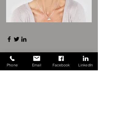
Laure Gauthier
Responsable produit
Phone
Email
Facebook
LinkedIn