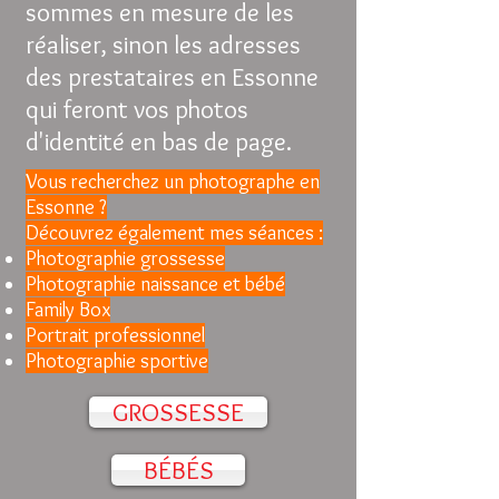
sommes en mesure de les
réaliser, sinon les adresses
des prestataires en Essonne
qui feront vos photos
d'identité en bas de page.
Vous recherchez un photographe en
Essonne ?
Découvrez également mes séances :
Photographie grossesse
Photographie naissance et bébé
Family Box
Portrait professionnel
Photographie sportive
GROSSESSE
BÉBÉS