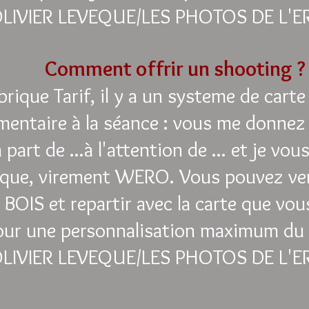
LIVIER LEVEQUE/LES PHOTOS DE L'ER
Notre histoire
Comment offrir un shooting 
rique Tarif, il y a un systeme de cart
entaire à la séance : vous me donnez
 part de ...à l'attention de ... et je vou
que, virement WERO. Vous pouvez veni
BOIS et repartir avec la carte que vou
our une personnalisation maximum du 
une histoire et vos visiteurs veulent entendre la vôtre. Utilisez cet
LIVIER LEVEQUE/LES PHOTOS DE L'ER
r vous, votre équipe et ce que vous proposez sur votre site. Double-c
 pour modifier votre contenu et assurez-vous d'ajouter des détails p
les visiteurs du site. ​