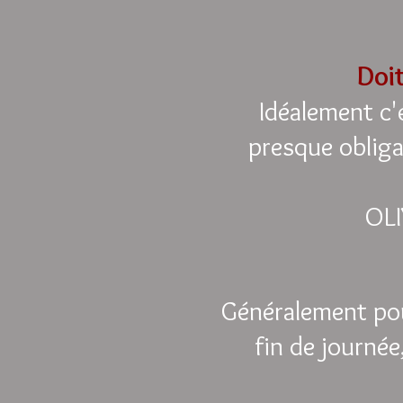
Doit
Idéalement c'
presque obligat
OLI
Généralement pou
fin de journée