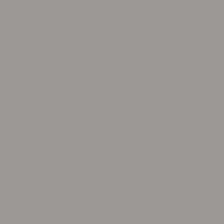
une entreprise, partagez votre parcours professionnel. Expliquez vos 
ers les clients et ce qui vous rend unique. Ajoutez une photo, une 
vidéo pour susciter l'intérêt de vos visiteurs.
Notre équipe