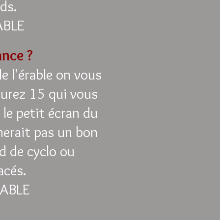
ds.
ABLE
ance ?
 l'érable on vous
aurez 15 qui vous
le petit écran du
nnerait pas un bon
d de cyclo ou
acés.
RABLE