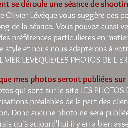
t se déroule une séance de shootin
e Olivier Lévêque vous suggère des po
ong de la séance. Vous pouvez aussi ve
es préférences particulieres en matie
e style et nous nous adapterons à vo
LIVIER LEVEQUE/LES PHOTOS DE L'E
 que mes photos seront publiées sur 
hotos qui sont sur le site LES PHOTOS
risations préalables de la part des cli
ion. Donc aucune photo ne sera publié
irais qu'à aujourd'hui il y en a bien asse