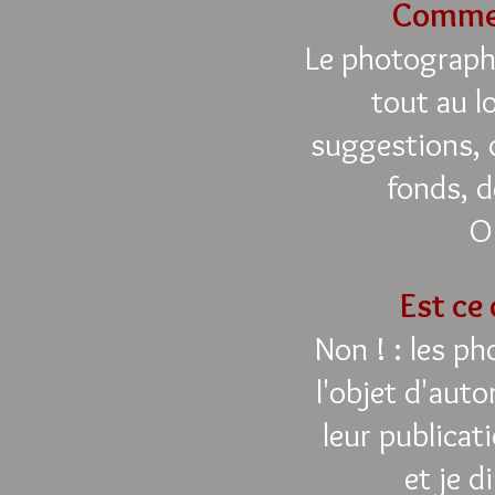
Commen
Le photograph
tout au l
suggestions, d
fonds, d
O
Est ce
Non ! : les p
l'objet d'auto
leur publicat
et je d