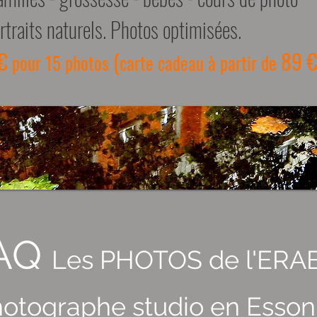
rtraits naturels. Photos optimisées.
€
(
89 €
pour 15 photos
carte cadeau à partir de
AQ
Les PHOTOS de l'ERA
otographe studio en Esso