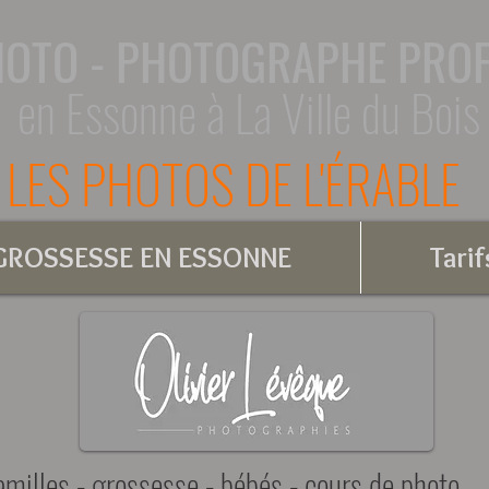
HOTO - PHOTOGRAPHE PRO
en Essonne à La Ville du Bois
LES PHOTOS DE L'ÉRABLE
ROSSESSE EN ESSONNE
Tarif
amilles - grossesse - bébés - cours de photo