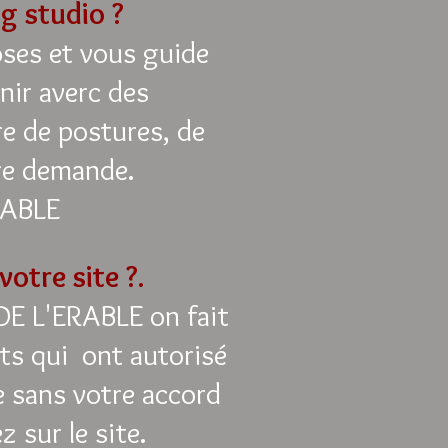
g studio ?
ses et vous guide
nir averc des
re de postures, de
tre demande.
RABLE
votre site ?.
 DE L'ERABLE on fait
ents qui ont autorisé
e sans votre accord
z sur le site.