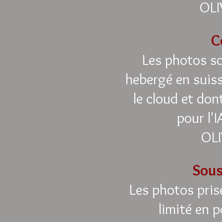
OLI
C
Les photos so
hebergé en suiss
le cloud et don
pour l'I
OLI
Sous
Les photos pris
limité en p