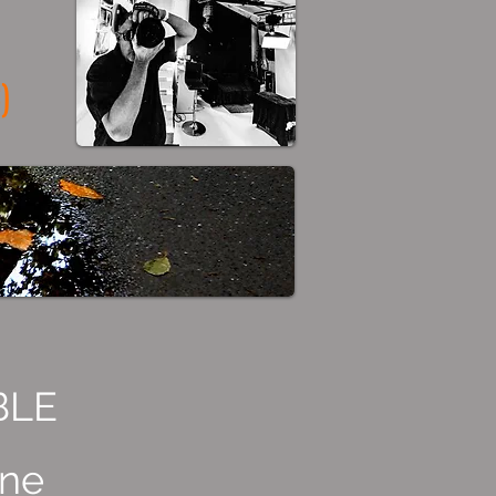
)
BLE
nne