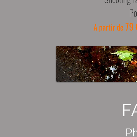
Po
79 
A partir de
F
Ph