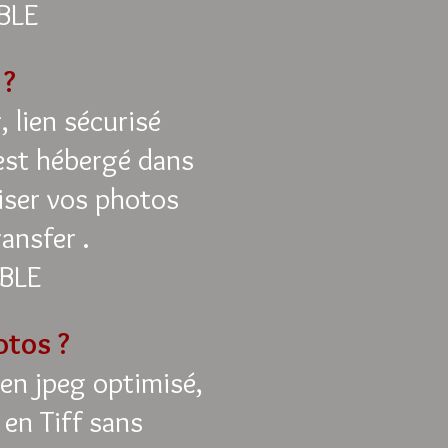
BLE
 ?
 lien sécurisé
est hébergé dans
liser vos photos
ransfer .
BLE
otos ?
 en jpeg optimisé,
 en Tiff sans