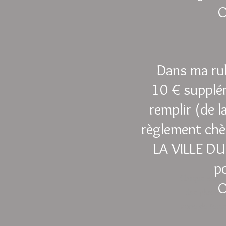
O
Dans ma rub
10 € supplém
remplir (de la
règlement chè
LA VILLE DU 
p
Chaque site a 
O
dire plus su
zone de texte