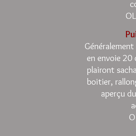
c
OL
Pu
Généralement 
en envoie 20 
plairont sach
boitier, rallo
aperçu du
a
O