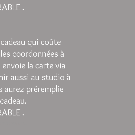
ABLE .
?
e cadeau qui coûte
 les coordonnées à
s envoie la carte via
r aussi au studio à
s aurez préremplie
cadeau.
 espace pour en
ABLE .
liquez sur la
ertinents pour