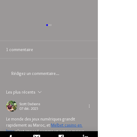
1 commentaire
Rédigez un commentaire...
À PARTIR DE QUEL ÂGE
LA SECURITE DAN
PEUT-ON EMMENER SON
STUDIO PHOTO
BÉBÉ EN STUDIO PHOTO ??
Les plus récents
Scott Dadsons
07 déc. 2025
Le monde des jeux numériques grandit 
rapidement au Maroc, et 
Melbet casino en 
ligne
 s’est imposé comme un acteur majeur 