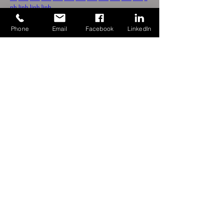
nk
link
link
link
J'aime
Répondre
Phone
Email
Facebook
LinkedIn
PLAN D 'ACCES DU STUDIO
LES PHOTOS DE L'ÉRABLE 24 chemin des érables /
91620 LA VILLE DU BOIS
GALERIES
OUVERT SEMAINE ET