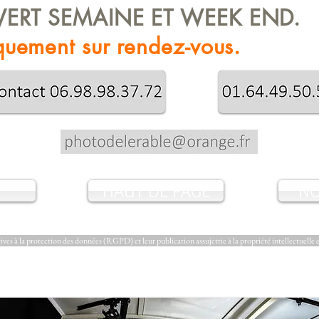
ERT SEMAINE ET WEEK END.
uement sur rendez-vous.
HAUT DE PAGE
NO
tives à la protection des données (RGPD) et leur publication assujettie à la propriété intellectuelle 
Conforme à la réglementation européenne (RGPD)