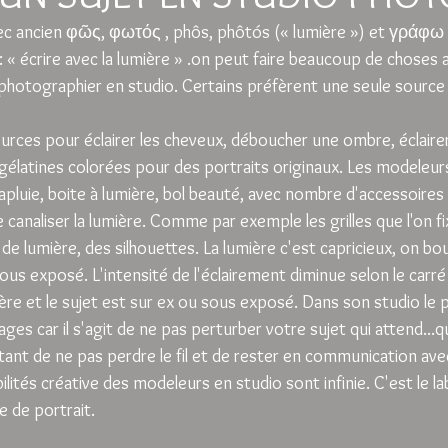
ancien φῶς, φωτός , phôs, phôtós (« lumière ») et γράφω ,
 : « écrire avec la lumière » .on peut faire beaucoup de choses a
photographier en studio. Certains préfèrent une seule source 
ources pour éclairer les cheveux, déboucher une ombre, éclairer
gélatines colorées pour des portraits originaux. Les modeleurs
rapluie, boite à lumière, bol beauté, avec nombre d'accessoire
e canaliser la lumière. Comme par exemple les grilles que l'on f
ai de lumière, des silhouettes. La lumière c'est capricieux, on b
ous exposé. L'intensité de l'éclairement diminue selon le carré 
ière et le sujet est sur ex ou sous exposé. Dans son studio le
ages car il s'agit de ne pas perturber votre sujet qui attend...
rtant de ne pas perdre le fil et de rester en communication av
ilités créative des modeleurs en studio sont infinie. C'est le la
e de portrait.