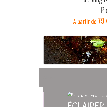
Po
79 
A partir de
All Posts
Olivier LEVEQUE
29 
ÉCLAIRER