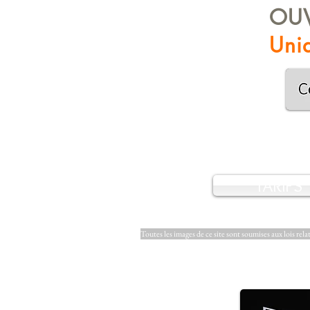
OUV
Uniq
TARIFS
Toutes les images de ce site sont soumises aux lois rela