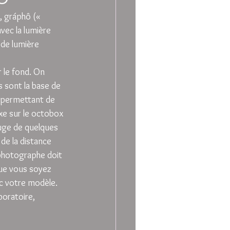
 gráphô (« 
vec la lumière 
de lumière 
 le fond. On 
 sont la base de 
s permettant de 
ixe sur le octobox
ouge de quelques 
de la distance 
 photographe doit 
que vous soyez 
ec votre modèle.
boratoire, 