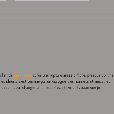
À PARTIR DE QUEL ÂGE PEUT-
ON EMMENER SON BÉBÉ EN
STUDIO PHOTO ??
 lien de
 seexx cmm
 après une rupture assez difficile, presque comme
les idées.a s'est terminé par un dialogue très honnête et amical, et 
s besoin pour changer d'humeur. Précisément l'évasion que je 